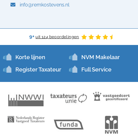
info@remkostevens.nl
9+
uit 124 beoordelingen
Korte lijnen
NVM Makelaar
Register Taxateur
Full Service