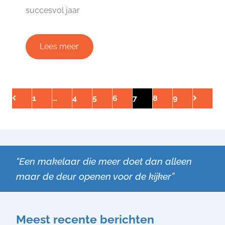
succesvol jaar
Lees meer
1
…
4
5
6
7
8
9
“Een makelaar die meer doet dan alleen
maar de deur openen voor de kijker”
Meest recente berichten