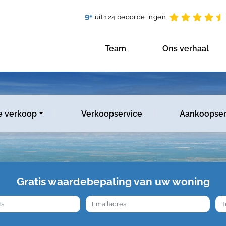
9+
uit 124 beoordelingen
Team
Ons verhaal
e verkoop
Verkoopservice
Aankoopser
Gratis waardebepaling van uw woning