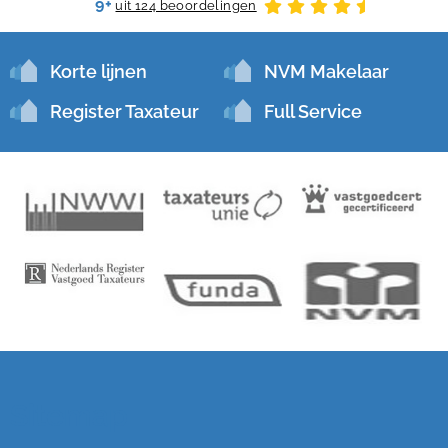
9+
uit 124 beoordelingen
Korte lijnen
NVM Makelaar
Register Taxateur
Full Service
Sitemap