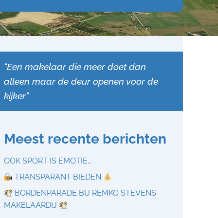
“Een makelaar die meer doet dan
alleen maar de deur openen voor de
kijker”
Meest recente berichten
OOK SPORT IS EMOTIE…
TRANSPARANT BIEDEN
BORDENPARADE BIJ REMKO STEVENS
MAKELAARDIJ