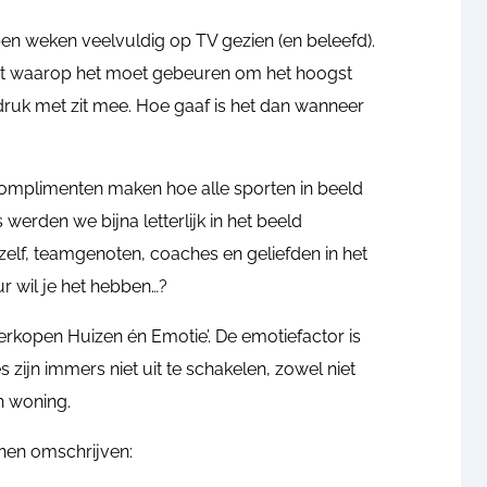
pen weken veelvuldig op TV gezien (en beleefd).
ment waarop het moet gebeuren om het hoogst
 druk met zit mee. Hoe gaaf is het dan wanneer
omplimenten maken hoe alle sporten in beeld
erden we bijna letterlijk in het beeld
elf, teamgenoten, coaches en geliefden in het
r wil je het hebben…?
erkopen Huizen én Emotie’. De emotiefactor is
 zijn immers niet uit te schakelen, zowel niet
n woning.
nnen omschrijven: