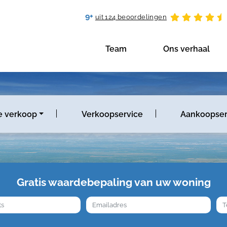
9+
uit 124 beoordelingen
Team
Ons verhaal
e verkoop
Verkoopservice
Aankoopser
Gratis waardebepaling van uw woning