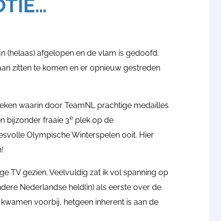
OTIE…
jn (helaas) afgelopen en de vlam is gedoofd.
an zitten te komen en er opnieuw gestreden
e weken waarin door TeamNL prachtige medailles
e
n bijzonder fraaie 3
plek op de
svolle Olympische Winterspelen ooit. Hier
n!
 TV gezien. Veelvuldig zat ik vol spanning op
ndere Nederlandse held(in) als eerste over de
 kwamen voorbij, hetgeen inherent is aan de