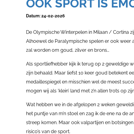
OOK SPORT IS EM
Datum:
24-02-2026
De Olympische Winterpelen in Milaan / Cortina zi
Alhoewel de Paralympische spelen er ook weer a
zal worden om goud, zilver en brons…
Als sportliefhebber kijk ik terug op 2 geweldig
zijn behaald. Maar liefst 10 keer goud betekent ee
medaillespiegel en misschien wel de meest succe
mogen wij als ‘klein’ land met z’n allen trots op zij
Wat hebben we in de afgelopen 2 weken geweldige
het puntje van m’n stoel en zag ik de ene na de a
streep komen. Maar ook valpartijen en botsingen
risico’s van de sport.