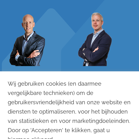
Remko Stevens
Dennis Versteegen
Wij gebruiken cookies (en daarmee
06 - 125 033 88
06 - 121 123 12
vergelijkbare technieken) om de
remko@remkostevens.nl
dennis@remkostevens.nl
gebruikersvriendelijkheid van onze website en
diensten te optimaliseren, voor het bijhouden
© 2022
van statistieken en voor marketingdoeleinden.
Remko Stevens Makelaardij BV
Door op 'Accepteren' te klikken, gaat u
1