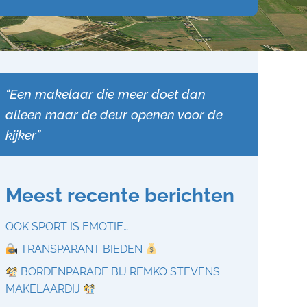
“Een makelaar die meer doet dan
alleen maar de deur openen voor de
kijker”
Meest recente berichten
OOK SPORT IS EMOTIE…
TRANSPARANT BIEDEN
BORDENPARADE BIJ REMKO STEVENS
MAKELAARDIJ