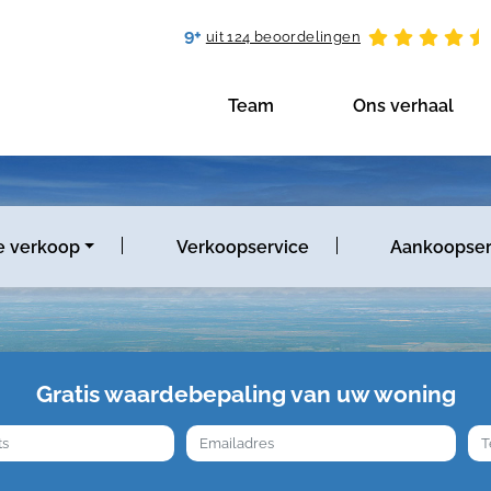
9+
uit 124 beoordelingen
Team
Ons verhaal
e verkoop
Verkoopservice
Aankoopser
Gratis waardebepaling van uw woning