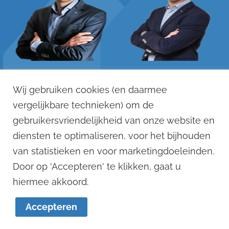
Remko Stevens
Dennis Versteegen
Wij gebruiken cookies (en daarmee
06 - 125 033 88
06 - 121 123 12
vergelijkbare technieken) om de
remko@remkostevens.nl
dennis@remkostevens.nl
gebruikersvriendelijkheid van onze website en
diensten te optimaliseren, voor het bijhouden
© 2022
van statistieken en voor marketingdoeleinden.
Remko Stevens Makelaardij BV
Door op 'Accepteren' te klikken, gaat u
1
hiermee akkoord.
Algemene voorwaarden
Accepteren
Website:
Van Suilichem Communicatie BV