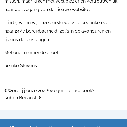
missen, maar kijken met veel plezier en vertrouwen uit
naar de livegang van de nieuwe website…
Hierbij willen wij onze eerste website bedanken voor
haar 24/7 bereikbaarheid, zelfs in de avonduren en
tijdens de feestdagen.
Met ondernemende groet,
Remko Stevens
Bericht navigatie
Wordt jij onze 2021ᵉ volger op Facebook?
Ruben Bedankt!