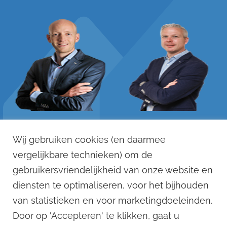
Remko Stevens
Dennis Versteegen
Wij gebruiken cookies (en daarmee
06 - 125 033 88
06 - 121 123 12
vergelijkbare technieken) om de
remko@remkostevens.nl
dennis@remkostevens.nl
gebruikersvriendelijkheid van onze website en
diensten te optimaliseren, voor het bijhouden
© 2022
van statistieken en voor marketingdoeleinden.
Remko Stevens Makelaardij BV
Door op 'Accepteren' te klikken, gaat u
1