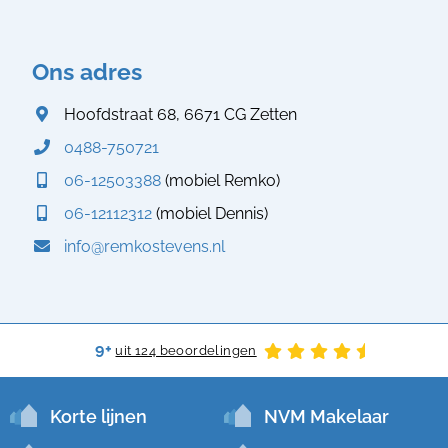
Ons adres
Hoofdstraat 68, 6671 CG Zetten
0488-750721
06-12503388
(mobiel Remko)
06-12112312
(mobiel Dennis)
info@remkostevens.nl
9+
uit 124 beoordelingen
Korte lijnen
NVM Makelaar