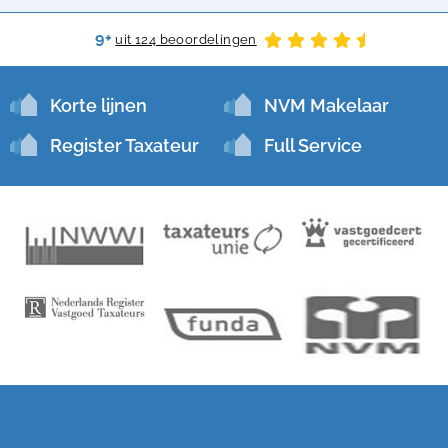
9+
uit 124 beoordelingen
Korte lijnen
NVM Makelaar
Register Taxateur
Full Service