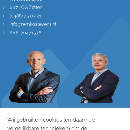
6671 CG Zetten
(0488) 75 07 21
info@remkostevens.nl
KVK: 70471576
Remko Stevens
Dennis Versteegen
Wij gebruiken cookies (en daarmee
06 - 125 033 88
06 - 121 123 12
vergelijkbare technieken) om de