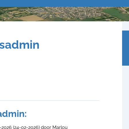
nsadmin
admin:
-2026
(24-02-2026)
door
Marlou