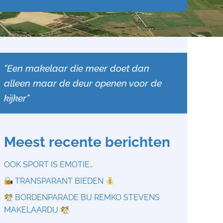
“Een makelaar die meer doet dan
alleen maar de deur openen voor de
kijker”
Meest recente berichten
OOK SPORT IS EMOTIE…
TRANSPARANT BIEDEN
BORDENPARADE BIJ REMKO STEVENS
MAKELAARDIJ