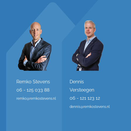
Remko Stevens
Dennis
06 - 125 033 88
Versteegen
06 - 121 123 12
remko@remkostevens.nl
dennis@remkostevens.nl