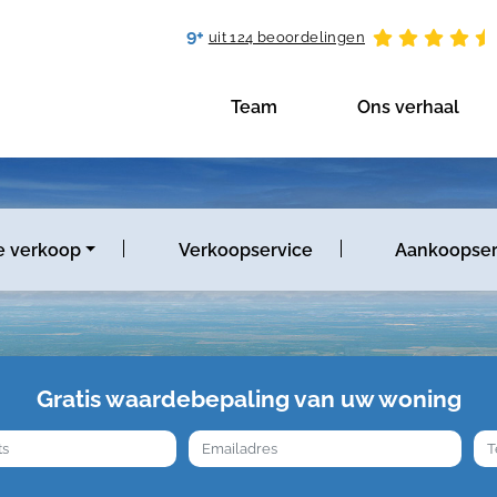
9+
uit 124 beoordelingen
Team
Ons verhaal
e verkoop
Verkoopservice
Aankoopser
Gratis waardebepaling van uw woning