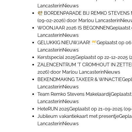
Lancaster
in
Nieuws
BORDENPARADE BIJ REMKO STEVENS
(09-02-2026)
door
Marlou Lancaster
in
Nieu
WOONJAAR 2026 IS BEGONNEN
Geplaatst
Lancaster
in
Nieuws
GELUKKIG NIEUWJAAR!
Geplaatst op
06
Lancaster
in
Nieuws
Kerstspecial 2025
Geplaatst op
22-12-2025
(
ZALENCENTRUM ’T CROMHOUT IN ZETT
2026)
door
Marlou Lancaster
in
Nieuws
BEKENDMAKING TAXEER & WINACTIE
Gepl
Lancaster
in
Nieuws
Team Remko Stevens Makelaardij
Geplaats
Lancaster
in
Nieuws
HeteRUN 2025
Geplaatst op
21-09-2025
(09
Jubileum vakantiekaart met presentje
Gepla
Lancaster
in
Nieuws