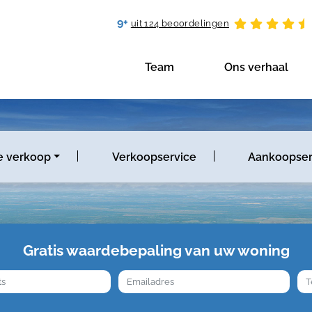
9+
uit 124 beoordelingen
Team
Ons verhaal
e verkoop
Verkoopservice
Aankoopser
Gratis waardebepaling van uw woning