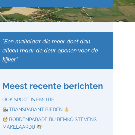
“Een makelaar die meer doet dan
alleen maar de deur openen voor de
kijker”
Meest recente berichten
OOK SPORT IS EMOTIE…
TRANSPARANT BIEDEN
BORDENPARADE BIJ REMKO STEVENS
MAKELAARDIJ