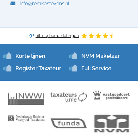
info@remkostevens.nl
9+
uit 124 beoordelingen
Korte lijnen
NVM Makelaar
Register Taxateur
Full Service