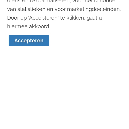
diensten te optimaliseren, voor het bijhouden
van statistieken en voor marketingdoeleinden.
Door op 'Accepteren' te klikken, gaat u
1
hiermee akkoord.
Accepteren
Remko Stevens
Dennis Versteegen
06 - 125 033 88
06 - 121 123 12
remko@remkostevens.nl
dennis@remkostevens.nl
© 2022
Remko Stevens Makelaardij BV
Algemene voorwaarden