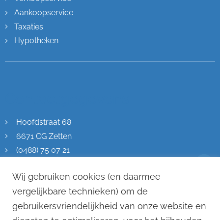
Aankoopservice
Taxaties
Hypotheken
Contactgegevens
Hoofdstraat 68
6671 CG Zetten
(0488) 75 07 21
info@remkostevens.nl
Wij gebruiken cookies (en daarmee
KVK: 70471576
vergelijkbare technieken) om de
gebruikersvriendelijkheid van onze website en