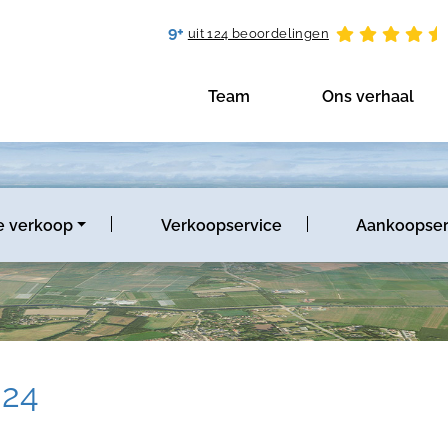
9+
uit 124 beoordelingen
Team
Ons verhaal
e verkoop
Verkoopservice
Aankoopser
 24