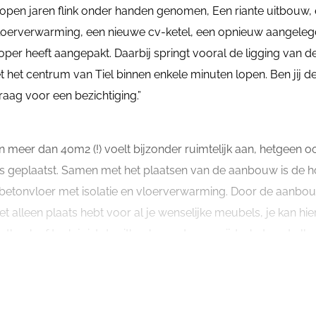
lopen jaren flink onder handen genomen, Een riante uitbouw,
 vloerverwarming, een nieuwe cv-ketel, een opnieuw aangele
koper heeft aangepakt. Daarbij springt vooral de ligging van d
t het centrum van Tiel binnen enkele minuten lopen. Ben jij d
raag voor een bezichtiging.”
 meer dan 40m2 (!) voelt bijzonder ruimtelijk aan, hetgeen 
is geplaatst. Samen met het plaatsen van de aanbouw is de 
betonvloer met isolatie en vloerverwarming. Door de aanbou
t alleen plaats hebt voor al je wenselijke meubels, je kan hie
eethoek of toch juist de zithoek aan de voorzijde, het past all
deuren zorgen ervoor dat je in de zomerdag zo de tuin in loo
en halfopen karakter. Je kijkt vanaf de bank niet direct op h