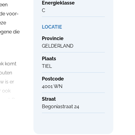
Energieklasse
 een
C
gde voor-
eze
LOCATIE
egene die
Provincie
GELDERLAND
Plaats
ook komt
TIEL
houten
Postcode
w is er
4001 WN
r ook
Straat
emaal. De
Begoniastraat 24
pt.
et