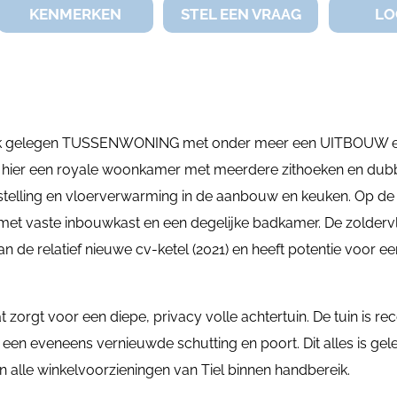
KENMERKEN
STEL EEN VRAAG
LO
e wijk gelegen TUSSENWONING met onder meer een UITBOUW 
 hier een royale woonkamer met meerdere zithoeken en dub
telling en vloerverwarming in de aanbouw en keuken. Op de
 met vaste inbouwkast en een degelijke badkamer. De zoldervl
n de relatief nieuwe cv-ketel (2021) en heeft potentie voor ee
orgt voor een diepe, privacy volle achtertuin. De tuin is rec
en eveneens vernieuwde schutting en poort. Dit alles is gel
en alle winkelvoorzieningen van Tiel binnen handbereik.