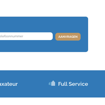
nt. Een
 lekker
gebreid
, een
atie.
werkblad
kamer aan
axateur
Full Service
zien van
waardoor