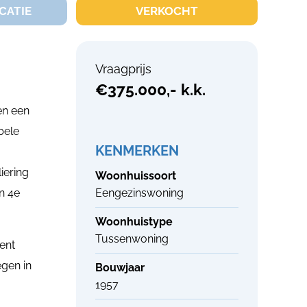
CATIE
VERKOCHT
Vraagprijs
€375.000,- k.k.
en een
bele
KENMERKEN
iering
Woonhuissoort
n 4e
Eengezinswoning
Woonhuistype
Tussenwoning
ent
egen in
Bouwjaar
1957