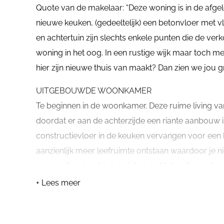
Quote van de makelaar: “Deze woning is in de afge
nieuwe keuken, (gedeeltelijk) een betonvloer met
en achtertuin zijn slechts enkele punten die de ver
woning in het oog. In een rustige wijk maar toch me
hier zijn nieuwe thuis van maakt? Dan zien we jou g
UITGEBOUWDE WOONKAMER
Te beginnen in de woonkamer. Deze ruime living van
doordat er aan de achterzijde een riante aanbouw 
constructievloer in de keuken vervangen voor een 
aanzienlijk meer leefruimte ontstaan waardoor je nie
eenvoudig wisselen in je interieur. Heb je liever de 
glaspui tot aan de grond met daarin dubbele terras
+ Lees meer
MODERNE INBOUWKEUKEN
De keuken grenst direct aan de woonkamer en heeft e