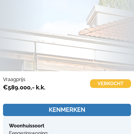
Vraagprijs
VERKOCHT
€589.000,- k.k.
KENMERKEN
Woonhuissoort
Eengezinswoning