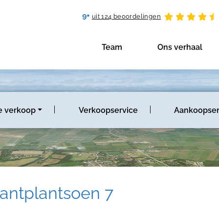
9+
uit 124 beoordelingen
Team
Ons verhaal
e verkoop
Verkoopservice
Aankoopser
antplantsoen 7