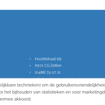
el een houten tuinhuis, maar die is niet al te best meer. Wann
 voor kinderen kunnen creëren. Het zou een ideale hoek voor
olwaardige garage waar je de nodige spullen kunt opbergen.
 niet 1 maar 2 poorten aanwezig zijn.
Contactgegevens
k
Hoofdstraat 68
atuur
6671 CG Zetten
(0488) 75 07 21
info@remkostevens.nl
lijkbare technieken) om de gebruikersvriendelijkhei
KVK: 70471576
or het bijhouden van statistieken en voor marketing
hiermee akkoord.