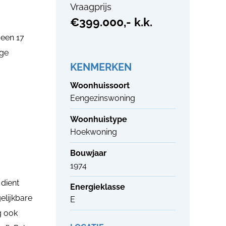
Vraagprijs
€399.000,- k.k.
 een 17
ige
KENMERKEN
Woonhuissoort
!
Eengezinswoning
Woonhuistype
Hoekwoning
Bouwjaar
1974
 dient
Energieklasse
elijkbare
E
g ook