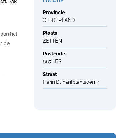
LOCATIE
eft. Pak
Provincie
GELDERLAND
Plaats
 aan het
ZETTEN
an de
Postcode
6671 BS
Straat
Het
Henri Dunantplantsoen 7
et
st.
iddelen
t kan ook