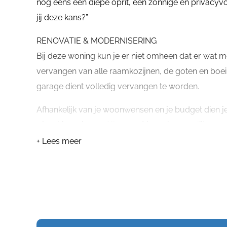
nog eens een diepe oprit, een zonnige en privacyvol
jij deze kans?”
RENOVATIE & MODERNISERING
Bij deze woning kun je er niet omheen dat er wat 
vervangen van alle raamkozijnen, de goten en boeib
garage dient volledig vervangen te worden.
Afhankelijk van je woonwensen en je budget dien j
afwerkingsniveau. Alleen opfrissen is mogelijk en 
sanitair van het toilet en de badkamer is basis te 
+ Lees meer
nieuwe vloerafwerking, het controleren van het r
Kortom, je kunt het zo gek maken als je wilt, maar a
toch je droomwoning creëren.
OPRIT & GARAGE
Naast de woning ligt een 17 meter lange oprit waar j