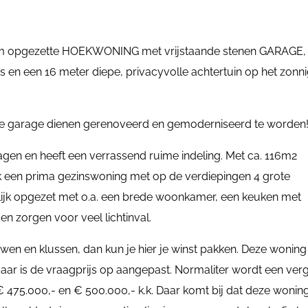
 ruim opgezette HOEKWONING met vrijstaande stenen GARAGE,
 en een 16 meter diepe, privacyvolle achtertuin op het zonn
 de garage dienen gerenoveerd en gemoderniseerd te worden
gen en heeft een verrassend ruime indeling. Met ca. 116m2
 een prima gezinswoning met op de verdiepingen 4 grote
ijk opgezet met o.a. een brede woonkamer, een keuken met
n zorgen voor veel lichtinval.
en en klussen, dan kun je hier je winst pakken. Deze woning
aar is de vraagprijs op aangepast. Normaliter wordt een verg
 475.000,- en € 500.000,- k.k. Daar komt bij dat deze wonin