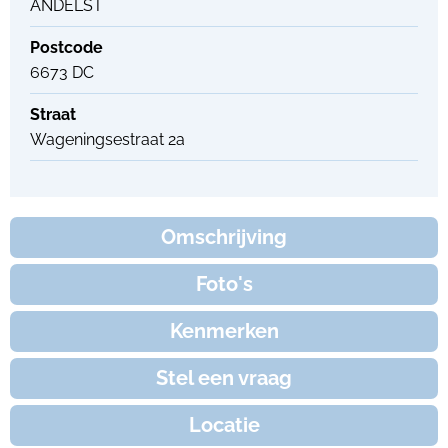
ANDELST
Postcode
6673 DC
Straat
Wageningsestraat 2a
Omschrijving
Foto's
Kenmerken
Stel een vraag
Locatie