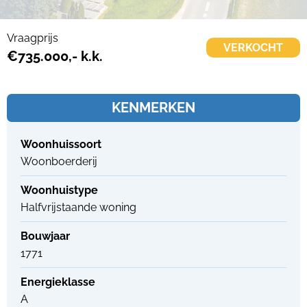
Vraagprijs
VERKOCHT
€735.000,- k.k.
KENMERKEN
Woonhuissoort
Woonboerderij
Woonhuistype
Halfvrijstaande woning
Bouwjaar
1771
Energieklasse
A