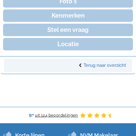
Foto's
Kenmerken
Stel een vraag
Locatie
Terug naar overzicht
9+
uit 124 beoordelingen
Korte lijnen
NVM Makelaar