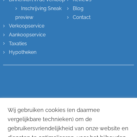
Inschrijving Sneak
Blog
preview
Contact
Verkoopservice
Aankoopservice
Taxaties
Hypotheken
Contactgegevens
Hoofdstraat 68
Wij gebruiken cookies (en daarmee
6671 CG Zetten
vergelijkbare technieken) om de
(0488) 75 07 21
gebruikersvriendelijkheid van onze website en
info@remkostevens.nl