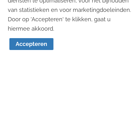
diensten te optimaliseren, voor het bijhouden
KVK: 70471576
van statistieken en voor marketingdoeleinden.
Door op 'Accepteren' te klikken, gaat u
1
hiermee akkoord.
Accepteren
Remko Stevens
Dennis Versteegen
06 - 125 033 88
06 - 121 123 12
remko@remkostevens.nl
dennis@remkostevens.nl
© 2022
Remko Stevens Makelaardij BV