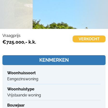
Vraagprijs
VERKOCHT
€725.000,- k.k.
KENMERKEN
Woonhuissoort
Eengezinswoning
Woonhuistype
Vrijstaande woning
Bouwjaar