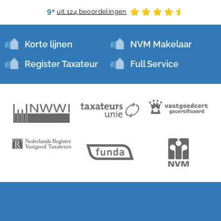
9+
uit 124 beoordelingen
Korte lijnen
NVM Makelaar
Register Taxateur
Full Service
Sitemap