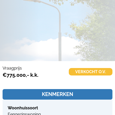
Vraagprijs
VERKOCHT O.V.
€775.000,- k.k.
KENMERKEN
Woonhuissoort
Eengezinswoning