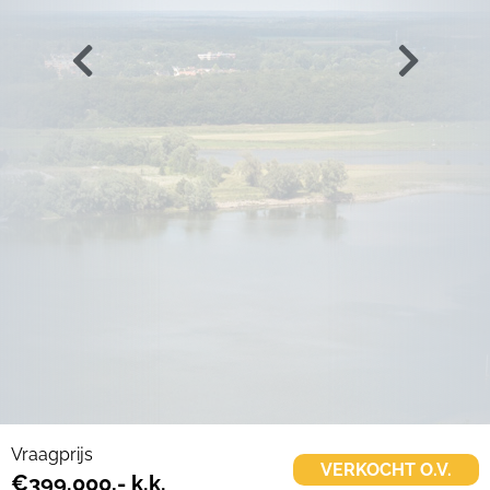
Vraagprijs
VERKOCHT O.V.
€399.000,- k.k.