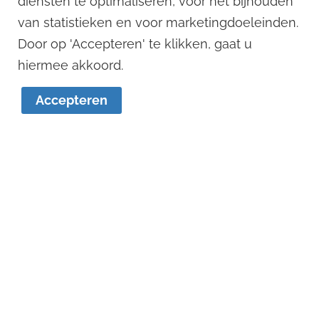
diensten te optimaliseren, voor het bijhouden
van statistieken en voor marketingdoeleinden.
Door op 'Accepteren' te klikken, gaat u
1
hiermee akkoord.
Accepteren
Remko Stevens
Dennis Versteegen
06 - 125 033 88
06 - 121 123 12
remko@remkostevens.nl
dennis@remkostevens.nl
© 2022
Remko Stevens Makelaardij BV
Algemene voorwaarden