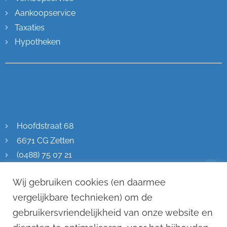
Aankoopservice
Taxaties
Hypotheken
Contactgegevens
Hoofdstraat 68
6671 CG Zetten
(0488) 75 07 21
info@remkostevens.nl
Wij gebruiken cookies (en daarmee
KVK: 70471576
vergelijkbare technieken) om de
gebruikersvriendelijkheid van onze website en