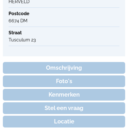
HERVELD
Postcode
6674 DM
Straat
Tusculum 23
Omschrijving
Foto's
Kenmerken
Stel een vraag
Locatie