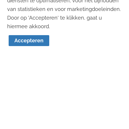
diensten te optimaliseren, voor het bijhouden
van statistieken en voor marketingdoeleinden.
Door op 'Accepteren' te klikken, gaat u
1
hiermee akkoord.
Accepteren
Remko Stevens
Dennis Versteegen
06 - 125 033 88
06 - 121 123 12
remko@remkostevens.nl
dennis@remkostevens.nl
© 2022
Remko Stevens Makelaardij BV
Algemene voorwaarden