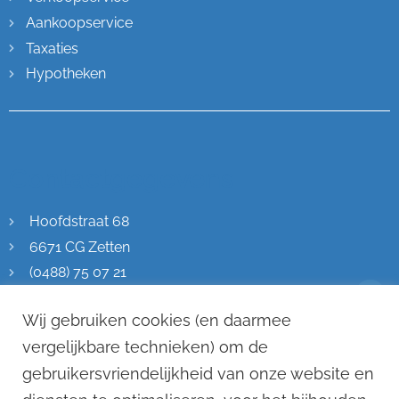
Aankoopservice
Taxaties
Hypotheken
Contactgegevens
Hoofdstraat 68
6671 CG Zetten
(0488) 75 07 21
info@remkostevens.nl
Wij gebruiken cookies (en daarmee
KVK: 70471576
vergelijkbare technieken) om de
gebruikersvriendelijkheid van onze website en